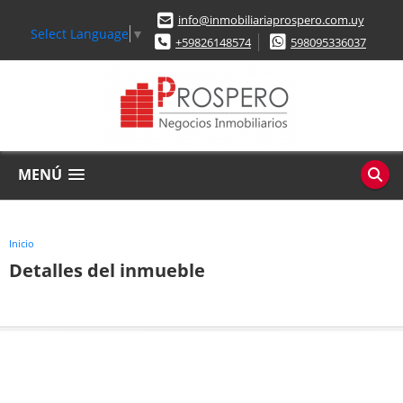
info@inmobiliariaprospero.com.uy
Select Language
▼
+59826148574
598095336037
MENÚ
Inicio
Detalles del inmueble