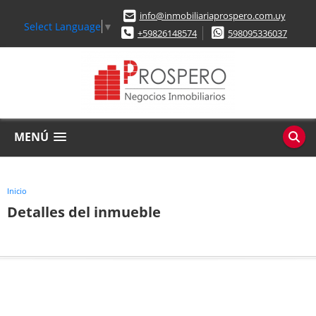
info@inmobiliariaprospero.com.uy
Select Language
▼
+59826148574
598095336037
MENÚ
Inicio
Detalles del inmueble