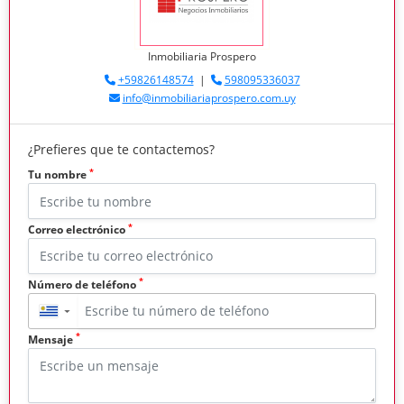
Inmobiliaria Prospero
+59826148574
|
598095336037
info@inmobiliariaprospero.com.uy
¿Prefieres que te contactemos?
*
Tu nombre
*
Correo electrónico
*
Número de teléfono
▼
*
Mensaje