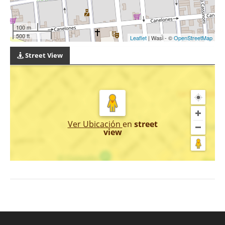
100 m
500 ft
Leaflet
| Wasi - ©
OpenStreetMap
Street View
Ver Ubicación
en
street
view