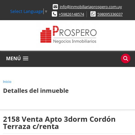
info@inmobiliariaprospero.com.uy
Select Language
▼
+59826148574
598095336037
MENÚ
Inicio
Detalles del inmueble
2158 Venta Apto 3dorm Cordón
Terraza c/renta