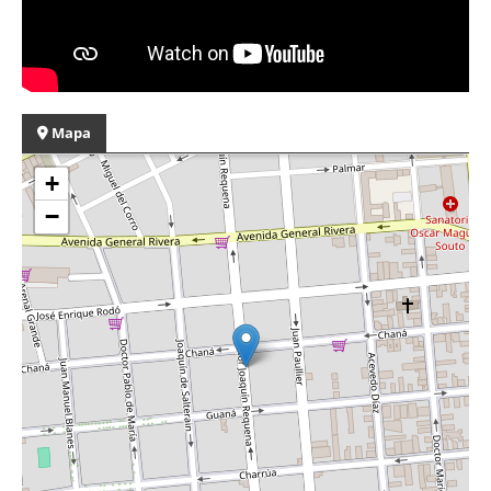
Mapa
+
−