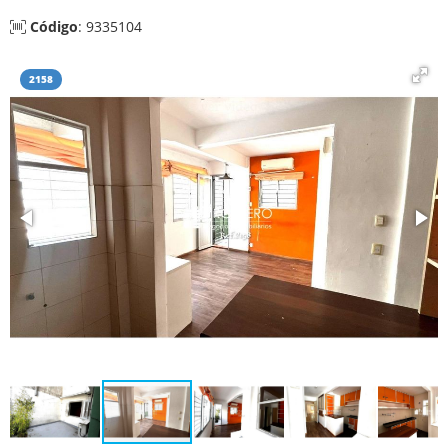
Código
: 9335104
2158