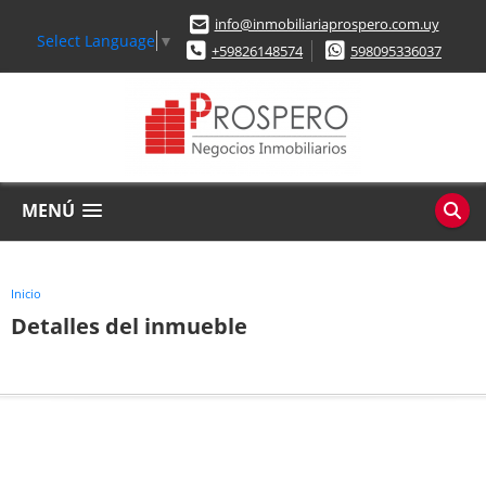
info@inmobiliariaprospero.com.uy
Select Language
▼
+59826148574
598095336037
MENÚ
Inicio
Detalles del inmueble