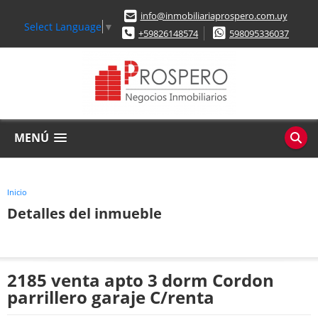
info@inmobiliariaprospero.com.uy
Select Language
▼
+59826148574
598095336037
MENÚ
Inicio
Detalles del inmueble
2185 venta apto 3 dorm Cordon
parrillero garaje C/renta