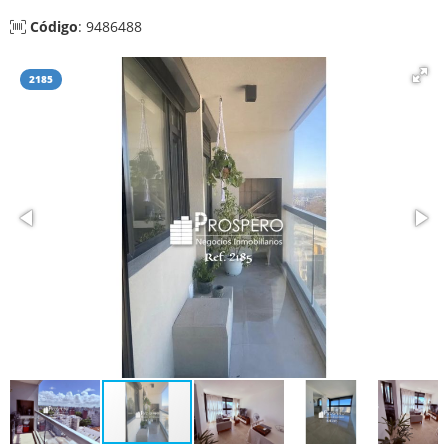
Código
: 9486488
2185