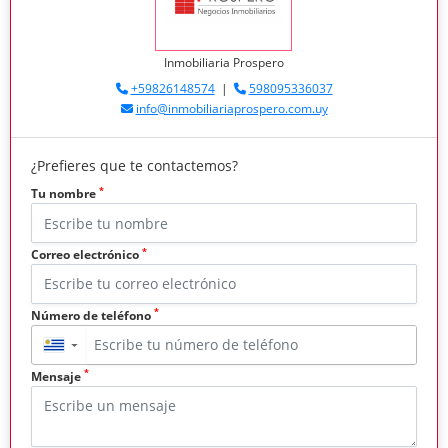
Inmobiliaria Prospero
+59826148574
|
598095336037
info@inmobiliariaprospero.com.uy
¿Prefieres que te contactemos?
*
Tu nombre
*
Correo electrónico
*
Número de teléfono
▼
*
Mensaje