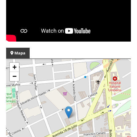
Mapa
+
−