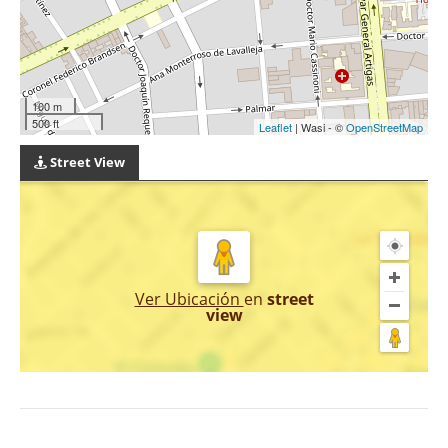
100 m
500 ft
Leaflet
| Wasi - ©
OpenStreetMap
Street View
Ver Ubicación
en
street
view