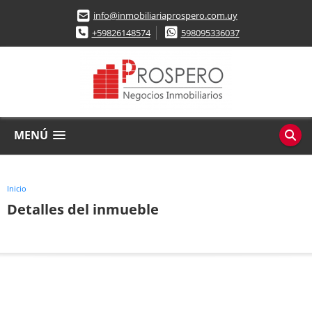
info@inmobiliariaprospero.com.uy
+59826148574
598095336037
MENÚ
Inicio
Detalles del inmueble