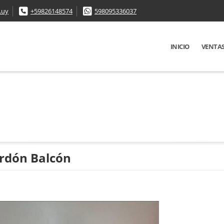
.uy
+59826148574
598095336037
INICIO
VENTA
rdón Balcón