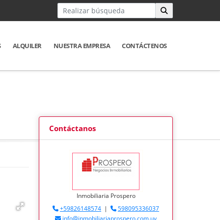
S
ALQUILER
NUESTRA EMPRESA
CONTÁCTENOS
Contáctanos
Inmobiliaria Prospero
+59826148574
|
598095336037
info@inmobiliariaprospero.com.uy