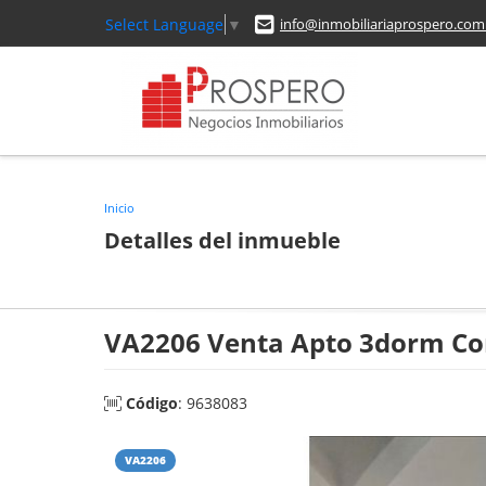
Select Language
▼
info@inmobiliariaprospero.com
Inicio
Detalles del inmueble
VA2206 Venta Apto 3dorm Co
Código
: 9638083
VA2206