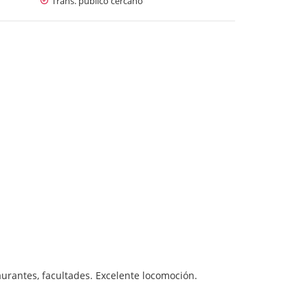
Trans. público cercano
aurantes, facultades. Excelente locomoción.