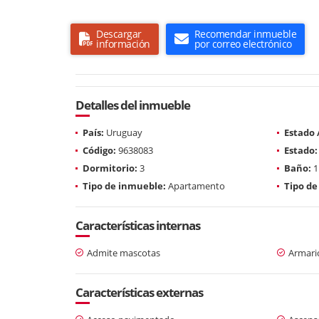
Descargar
Recomendar inmueble
información
por correo electrónico
Detalles del inmueble
País:
Uruguay
Estado
Código:
9638083
Estado:
Dormitorio:
3
Baño:
1
Tipo de inmueble:
Apartamento
Tipo de
Características internas
Admite mascotas
Armari
Características externas