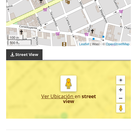
100 m
500 ft
Leaflet
| Wasi - ©
OpenStreetMap
Street View
Ver Ubicación
en
street
view