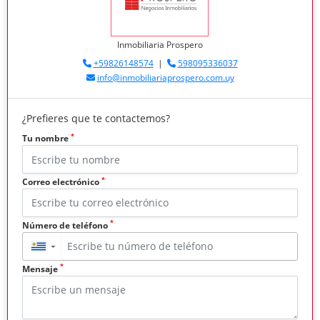
Inmobiliaria Prospero
+59826148574
|
598095336037
info@inmobiliariaprospero.com.uy
¿Prefieres que te contactemos?
*
Tu nombre
*
Correo electrónico
*
Número de teléfono
▼
*
Mensaje