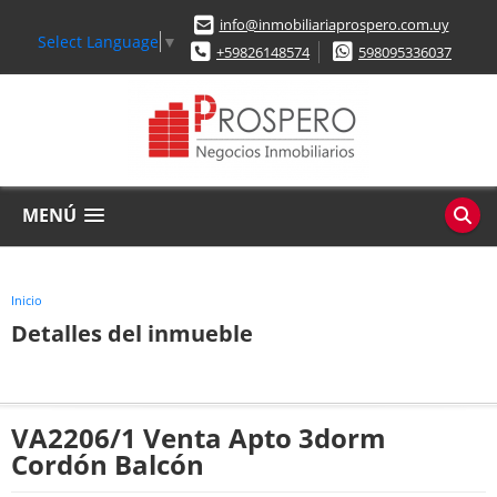
info@inmobiliariaprospero.com.uy
Select Language
▼
+59826148574
598095336037
MENÚ
Inicio
Detalles del inmueble
VA2206/1 Venta Apto 3dorm
Cordón Balcón