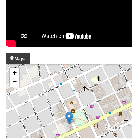
Mapa
+
−