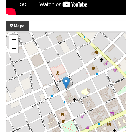
Mapa
+
−