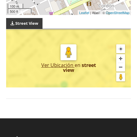
100 m
500 ft
Leaflet
| Wasi - ©
OpenStreetMap
Street View
Ver Ubicación
en
street
view