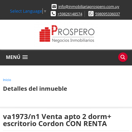
info@inmobiliariaprospero.com.uy
Select Language
▼
+59826148574
598095336037
MENÚ
Inicio
Detalles del inmueble
va1973/n1 Venta apto 2 dorm+
escritorio Cordon CON RENTA