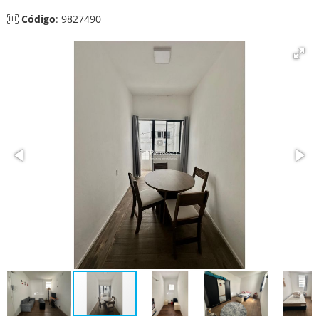
Código
: 9827490