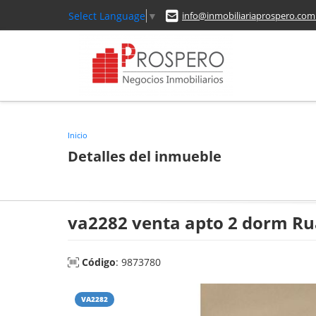
Select Language
▼
info@inmobiliariaprospero.com
Inicio
Detalles del inmueble
va2282 venta apto 2 dorm R
Código
: 9873780
VA2282