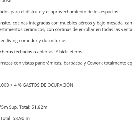
house .
os para el disfrute y el aprovechamiento de los espacios.
 tránsito, cocinas integradas con muebles aéreos y bajo mesada, c
stimientos cerámicos, con cortinas de enrollar en todas las vent
 en living-comedor y dormitorios.
heras techadas o abiertas. Y bicicleteros.
razas con vistas panorámicas, barbacoa y Cowork totalmente equi
.000 + 4 % GASTOS DE OCUPACIÓN
75m Sup. Total: 51.82m
 Total 58.90 m