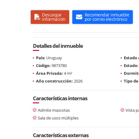
Descargar
Recomendar inmueble
información
por correo electrónico
Detalles del inmueble
País:
Uruguay
Estado
Código:
9873780
Estado:
Área Privada:
4 m²
Dormito
Año construcción:
2026
Tipo de
Características internas
Admite mascotas
Vista 
Sala de usos múltiples
Características externas