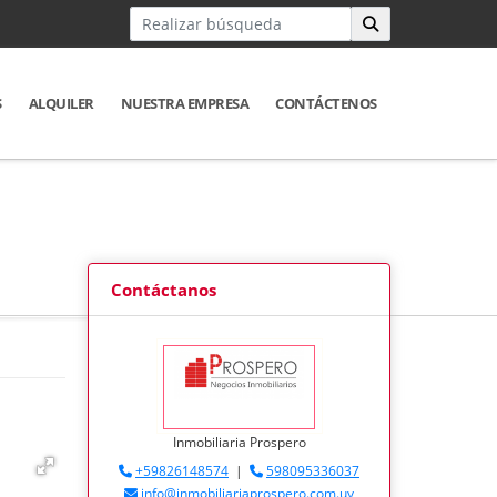
S
ALQUILER
NUESTRA EMPRESA
CONTÁCTENOS
Contáctanos
Inmobiliaria Prospero
+59826148574
|
598095336037
info@inmobiliariaprospero.com.uy