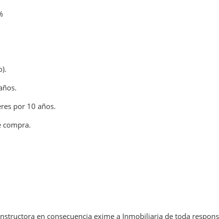
%
).
años.
eres por 10 años.
e compra.
structora en consecuencia exime a Inmobiliaria de toda respons