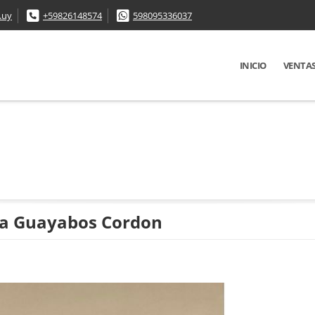
.uy
+59826148574
598095336037
INICIO
VENTA
ua Guayabos Cordon