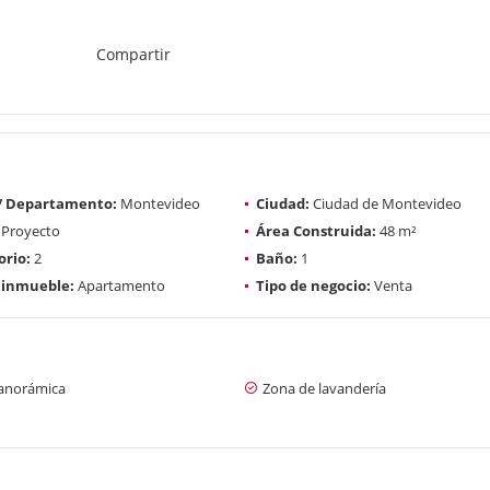
Compartir
 / Departamento:
Montevideo
Ciudad:
Ciudad de Montevideo
Proyecto
Área Construida:
48 m²
rio:
2
Baño:
1
 inmueble:
Apartamento
Tipo de negocio:
Venta
panorámica
Zona de lavandería