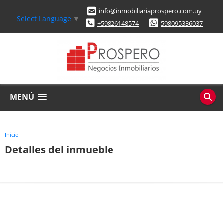
info@inmobiliariaprospero.com.uy
Select Language
▼
+59826148574
598095336037
MENÚ
Inicio
Detalles del inmueble