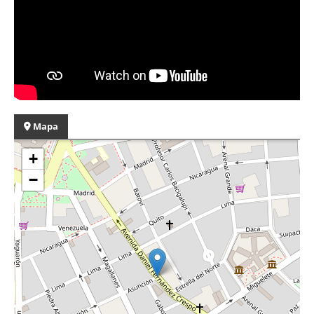
Mapa
+
−