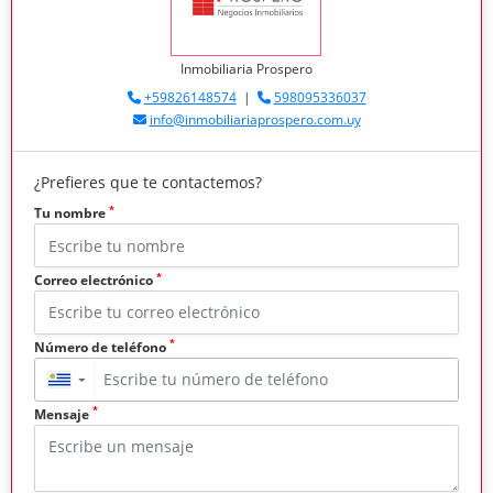
Inmobiliaria Prospero
+59826148574
|
598095336037
info@inmobiliariaprospero.com.uy
¿Prefieres que te contactemos?
*
Tu nombre
*
Correo electrónico
*
Número de teléfono
▼
*
Mensaje