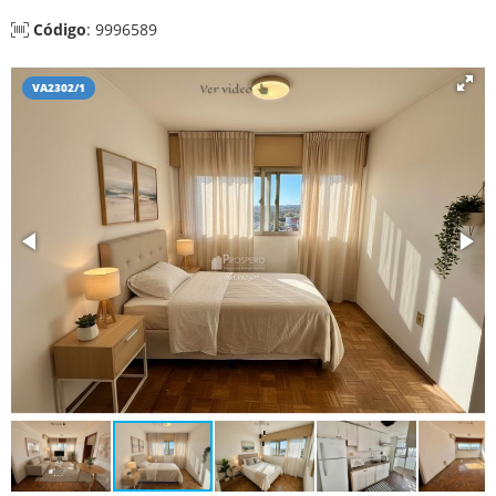
Código
: 9996589
VA2302/1