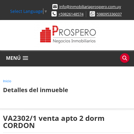
info@inmobiliariaprospero.com.uy
Select Language
▼
+59826148574
598095336037
MENÚ
Inicio
Detalles del inmueble
VA2302/1 venta apto 2 dorm
CORDON