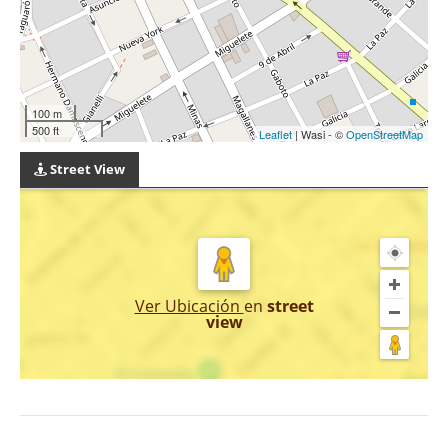
100 m
500 ft
Leaflet
| Wasi - ©
OpenStreetMap
Street View
Ver Ubicación
en
street
view