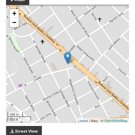
+
−
100 m
500 ft
Leaflet
| Wasi - ©
OpenStreetMap
Street View