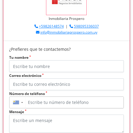
Inmobiliaria Prospero
+59826148574
|
598095336037
info@inmobiliariaprospero.com.uy
¿Prefieres que te contactemos?
*
Tu nombre
*
Correo electrónico
*
Número de teléfono
▼
*
Mensaje