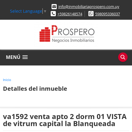
info@inmobiliariaprospero.com.uy
Select Language
▼
+59826148574
598095336037
MENÚ
Inicio
Detalles del inmueble
va1592 venta apto 2 dorm 01 VISTA
de vitrum capital la Blanqueada