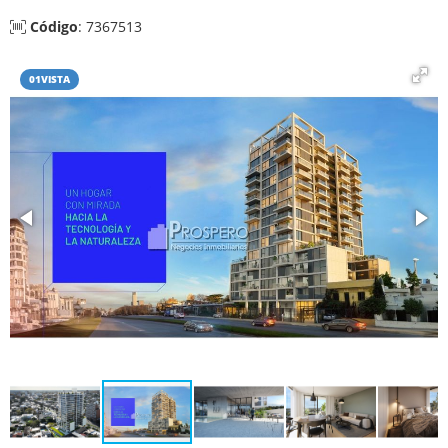
Código
: 7367513
01VISTA