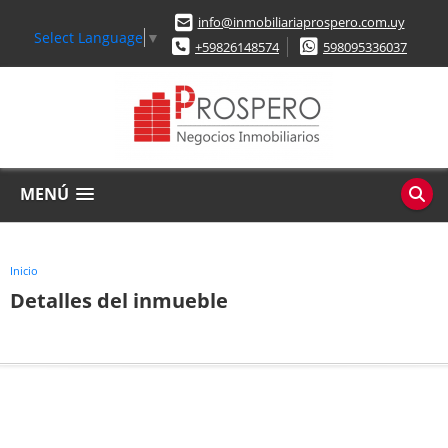
info@inmobiliariaprospero.com.uy
Select Language
▼
+59826148574
598095336037
MENÚ
Inicio
Detalles del inmueble