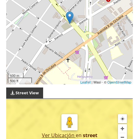
100 m
500 ft
Leaflet
| Wasi - ©
OpenStreetMap
Street View
Ver Ubicación
en
street