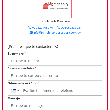
Inmobiliaria Prospero
+59826148574
|
598095336037
info@inmobiliariaprospero.com.uy
¿Prefieres que te contactemos?
*
Tu nombre
*
Correo electrónico
*
Número de teléfono
▼
*
Mensaje