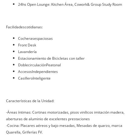
24hs Open Lounge: Kitchen Área, Cowork& Group Study Room
Facilidadescotidianas:
Cocherasespaciosas
Front Desk
Lavandería
Estacionamiento de Bicicletas con taller
DoblecirculaciónPeatonal
AccesosIndependientes
CasilleroInteligente
Características de la Unidad:
-Áreas íntimas: Cortinas motorizadas, pisos vinílicos imitación madera,
aberturas de aluminio de excelentes prestaciones
-Cocina: Placares aéreos y bajo mesadas, Mesadas de quarzo, marca
Quarella, Griferías FV.