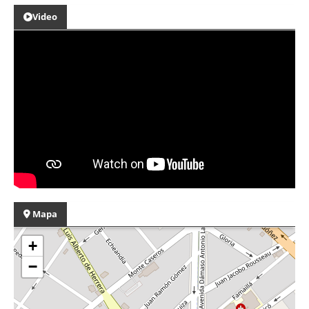
Video
Mapa
+
−