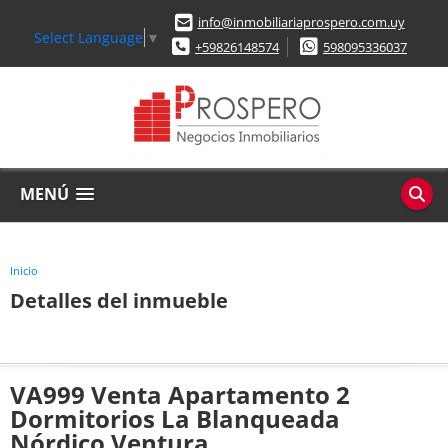
info@inmobiliariaprospero.com.uy
Select Language
▼
+59826148574
598095336037
MENÚ
Inicio
Detalles del inmueble
VA999 Venta Apartamento 2
Dormitorios La Blanqueada
Nórdico Ventura