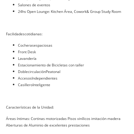
Salones de eventos
24hs Open Lounge: Kitchen Área, Cowork& Group Study Room
Facilidadescotidianas:
Cocherasespaciosas
Front Desk
Lavandería
Estacionamiento de Bicicletas con taller
DoblecirculaciónPeatonal
AccesosIndependientes
CasilleroInteligente
Características de la Unidad:
Áreas íntimas: Cortinas motorizadas Pisos vinílicos imitación madera
Aberturas de Aluminio de excelentes prestaciones