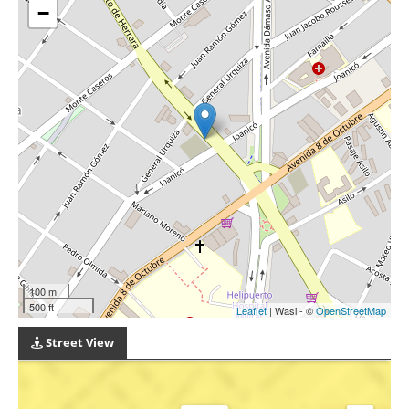
−
100 m
500 ft
Leaflet
| Wasi - ©
OpenStreetMap
Street View