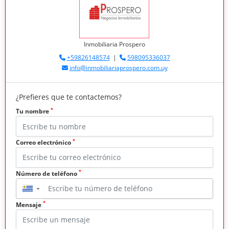
Inmobiliaria Prospero
+59826148574
|
598095336037
info@inmobiliariaprospero.com.uy
¿Prefieres que te contactemos?
*
Tu nombre
*
Correo electrónico
*
Número de teléfono
▼
*
Mensaje