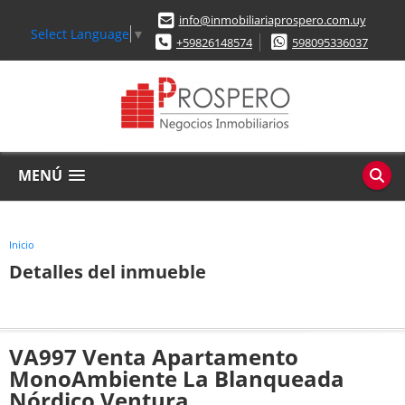
info@inmobiliariaprospero.com.uy
Select Language
▼
+59826148574
598095336037
MENÚ
Inicio
Detalles del inmueble
VA997 Venta Apartamento
MonoAmbiente La Blanqueada
Nórdico Ventura