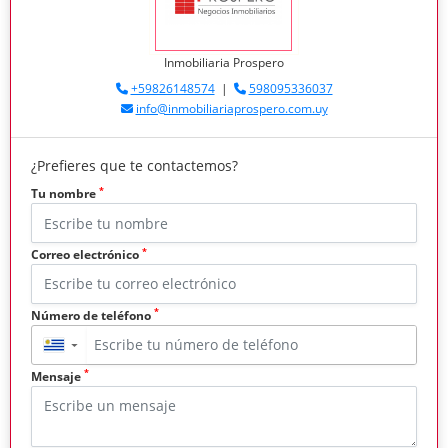
Inmobiliaria Prospero
+59826148574
|
598095336037
info@inmobiliariaprospero.com.uy
¿Prefieres que te contactemos?
*
Tu nombre
*
Correo electrónico
*
Número de teléfono
▼
*
Mensaje