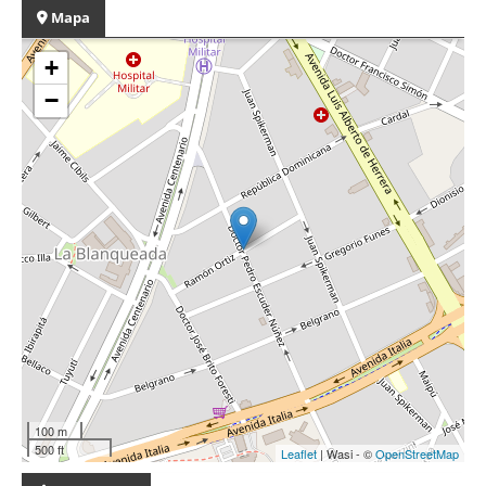
Mapa
+
−
100 m
500 ft
Leaflet
| Wasi - ©
OpenStreetMap