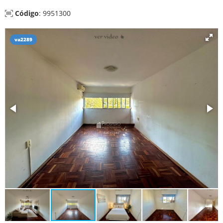
Código
: 9951300
va2289