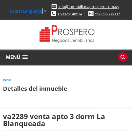
info@inmobiliariaprospero.com.uy
Select Language
▼
+59826148574
598095336037
MENÚ
Inicio
Detalles del inmueble
va2289 venta apto 3 dorm La
Blanqueada