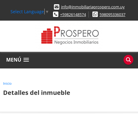
info@inmobiliariaprospero.com.uy
Select Language
▼
+59826148574
598095336037
MENÚ
Inicio
Detalles del inmueble