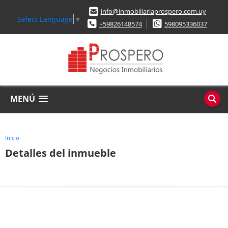
info@inmobiliariaprospero.com.uy
Select Language
▼
+59826148574
598095336037
MENÚ
Inicio
Detalles del inmueble