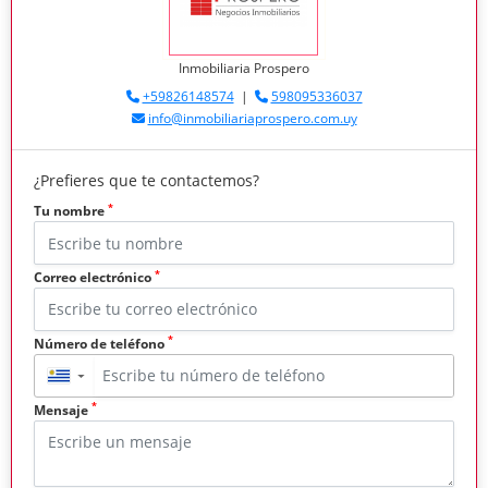
Inmobiliaria Prospero
+59826148574
|
598095336037
info@inmobiliariaprospero.com.uy
¿Prefieres que te contactemos?
*
Tu nombre
*
Correo electrónico
*
Número de teléfono
▼
*
Mensaje