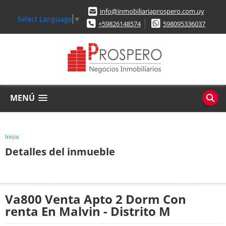
info@inmobiliariaprospero.com.uy
Select Language
▼
+59826148574
598095336037
MENÚ
Inicio
Detalles del inmueble
Va800 Venta Apto 2 Dorm Con
renta En Malvin - Distrito M