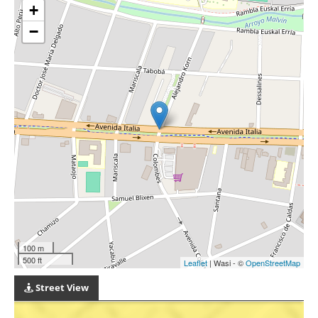
+
−
100 m
500 ft
Leaflet
| Wasi - ©
OpenStreetMap
Street View