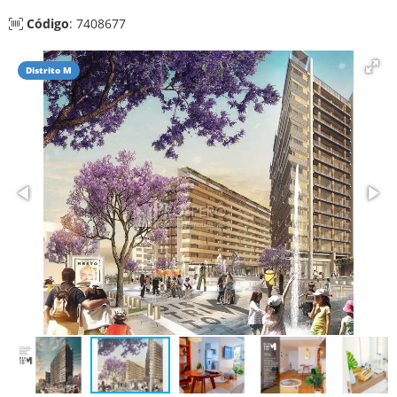
Código
: 7408677
Distrito M