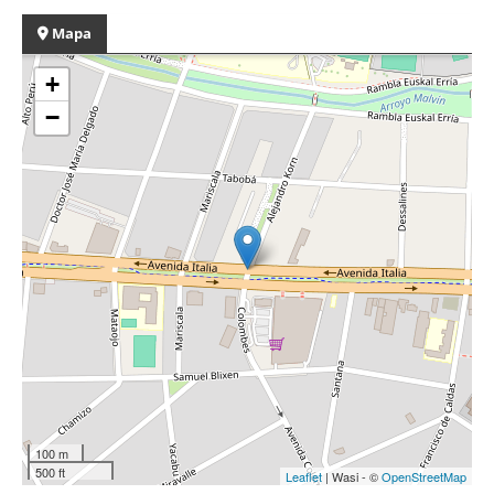
Mapa
+
−
100 m
500 ft
Leaflet
| Wasi - ©
OpenStreetMap