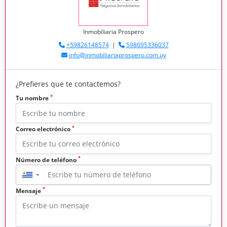
Inmobiliaria Prospero
+59826148574
|
598095336037
info@inmobiliariaprospero.com.uy
¿Prefieres que te contactemos?
*
Tu nombre
*
Correo electrónico
*
Número de teléfono
▼
*
Mensaje