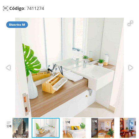
Código
: 7411274
Distrito M