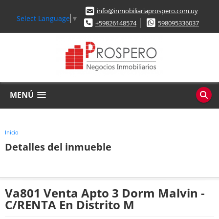
info@inmobiliariaprospero.com.uy
Select Language
▼
+59826148574
598095336037
MENÚ
Inicio
Detalles del inmueble
Va801 Venta Apto 3 Dorm Malvin -
C/RENTA En Distrito M