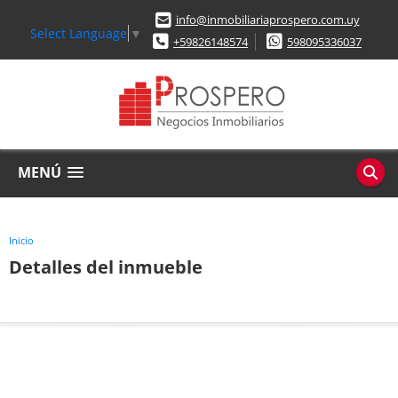
info@inmobiliariaprospero.com.uy
Select Language
▼
+59826148574
598095336037
MENÚ
Inicio
Detalles del inmueble