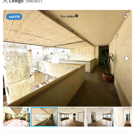
Código
: 9465651
va2175