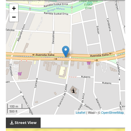
+
−
100 m
500 ft
Leaflet
| Wasi - ©
OpenStreetMap
Street View