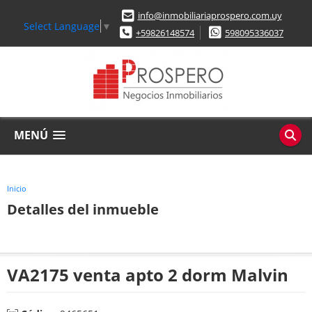
info@inmobiliariaprospero.com.uy
Select Language
▼
+59826148574
598095336037
MENÚ
Inicio
Detalles del inmueble
VA2175 venta apto 2 dorm Malvin