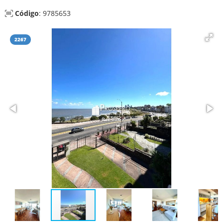
Código
: 9785653
2267