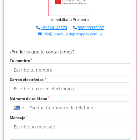
Inmobiliaria Prospero
+59826148574
|
598095336037
info@inmobiliariaprospero.com.uy
¿Prefieres que te contactemos?
*
Tu nombre
*
Correo electrónico
*
Número de teléfono
▼
*
Mensaje