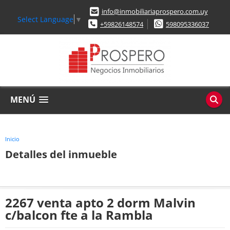
info@inmobiliariaprospero.com.uy
Select Language
▼
+59826148574
598095336037
MENÚ
Inicio
Detalles del inmueble
2267 venta apto 2 dorm Malvin
c/balcon fte a la Rambla