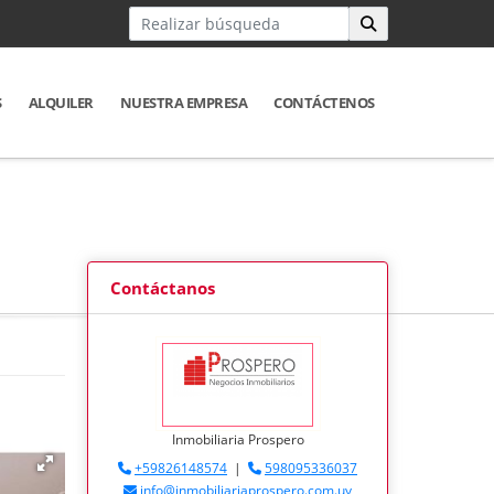
S
ALQUILER
NUESTRA EMPRESA
CONTÁCTENOS
Contáctanos
Inmobiliaria Prospero
+59826148574
|
598095336037
info@inmobiliariaprospero.com.uy