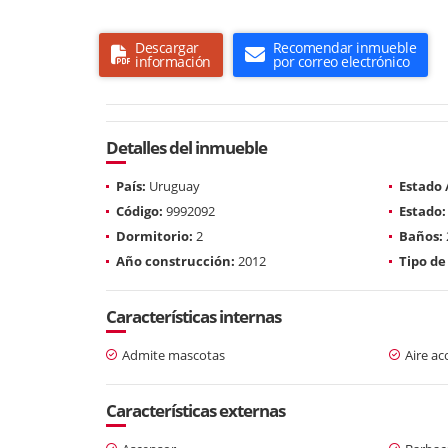
Descargar
Recomendar inmueble
información
por correo electrónico
Detalles del inmueble
País:
Uruguay
Estado
Código:
9992092
Estado:
Dormitorio:
2
Baños:
Año construcción:
2012
Tipo de
Características internas
Admite mascotas
Aire a
Características externas