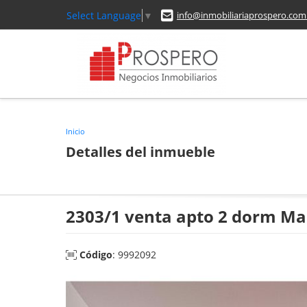
Select Language
▼
info@inmobiliariaprospero.com
Inicio
Detalles del inmueble
2303/1 venta apto 2 dorm Mal
Código
: 9992092