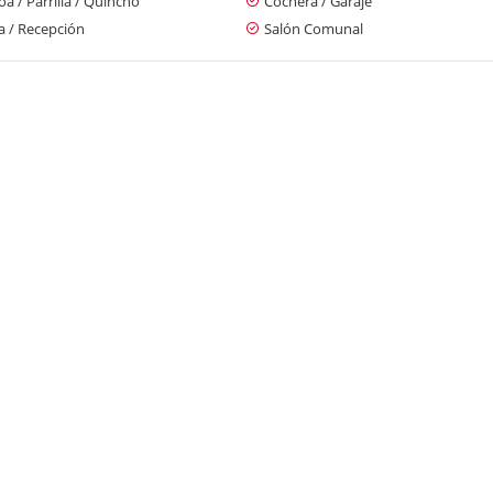
a / Parrilla / Quincho
Cochera / Garaje
a / Recepción
Salón Comunal