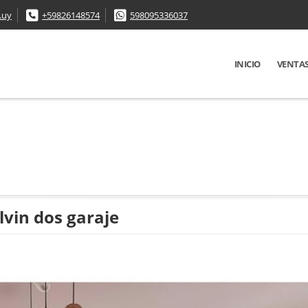
.uy
+59826148574
598095336037
INICIO
VENTA
vin dos garaje