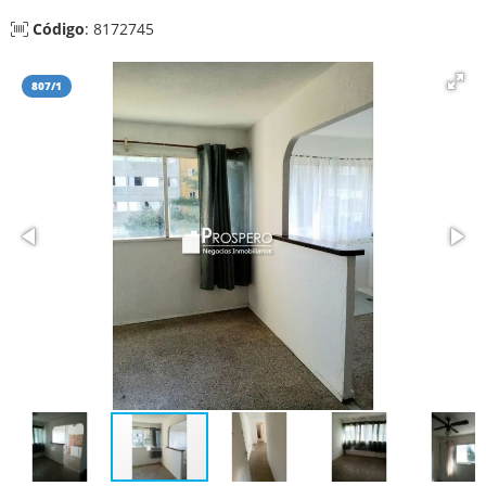
Código
: 8172745
807/1