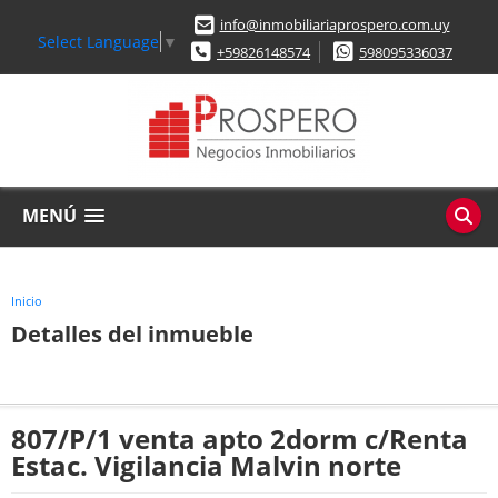
info@inmobiliariaprospero.com.uy
Select Language
▼
+59826148574
598095336037
MENÚ
Inicio
Detalles del inmueble
807/P/1 venta apto 2dorm c/Renta
Estac. Vigilancia Malvin norte