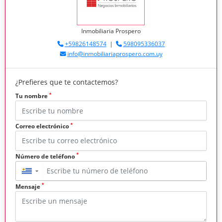
Inmobiliaria Prospero
+59826148574
|
598095336037
info@inmobiliariaprospero.com.uy
¿Prefieres que te contactemos?
*
Tu nombre
*
Correo electrónico
*
Número de teléfono
▼
*
Mensaje