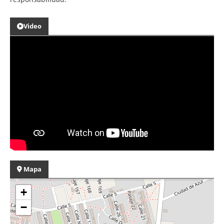
Video
Mapa
+
−