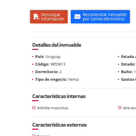
Descargar
Recomendar inmueble
información
por correo electrónico
Detalles del inmueble
País:
Uruguay
Estado
Código:
9855813
Estado:
Dormitorio:
2
Baño:
1
Tipo de negocio:
Venta
Gastos
Características internas
Admite mascotas
Aire a
Características externas