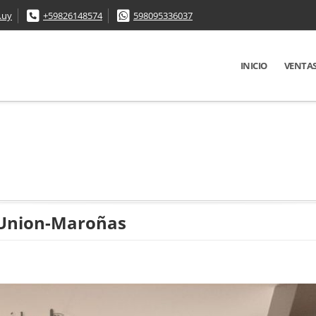
.uy
+59826148574
598095336037
INICIO
VENTA
 Union-Maroñas