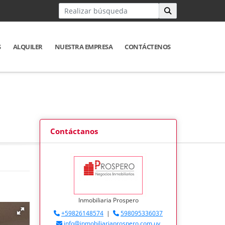
S
ALQUILER
NUESTRA EMPRESA
CONTÁCTENOS
Contáctanos
Inmobiliaria Prospero
+59826148574
|
598095336037
info@inmobiliariaprospero.com.uy