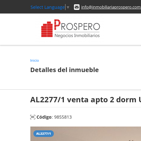
Select Language
▼
info@inmobiliariaprospero.com
Inicio
Detalles del inmueble
AL2277/1 venta apto 2 dorm
Código
: 9855813
AL2277/1