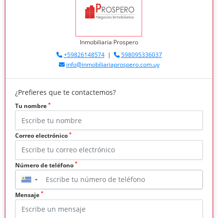
Inmobiliaria Prospero
+59826148574
|
598095336037
info@inmobiliariaprospero.com.uy
¿Prefieres que te contactemos?
*
Tu nombre
*
Correo electrónico
*
Número de teléfono
▼
*
Mensaje