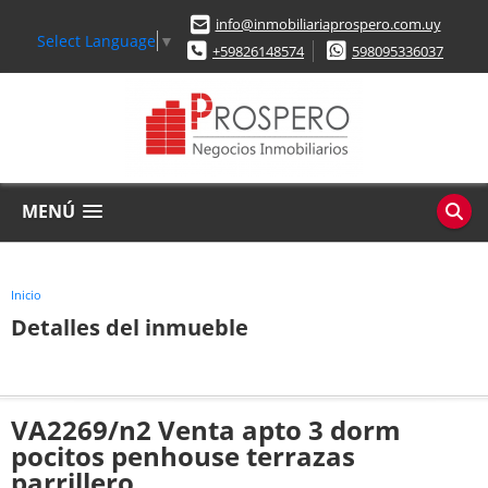
info@inmobiliariaprospero.com.uy
Select Language
▼
+59826148574
598095336037
MENÚ
Inicio
Detalles del inmueble
VA2269/n2 Venta apto 3 dorm
pocitos penhouse terrazas
parrillero