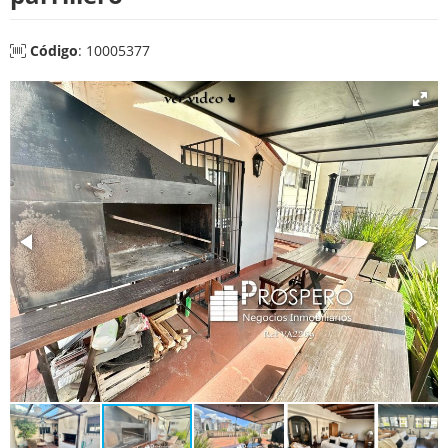
Código
: 10005377