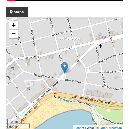
Mapa
+
−
100 m
500 ft
Leaflet
| Wasi - ©
OpenStreetMap