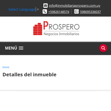
info@inmobiliariaprospero.com.uy
Select Language
▼
+59826148574
598095336037
MENÚ
Inicio
Detalles del inmueble