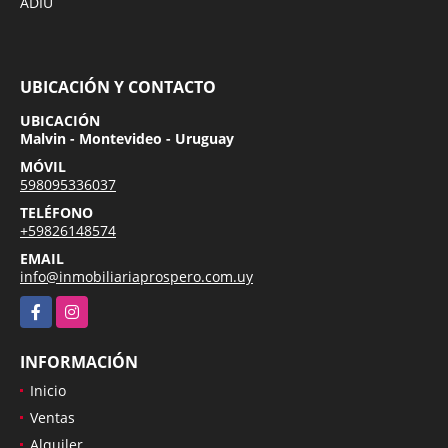
ADIU
UBICACIÓN Y CONTACTO
UBICACIÓN
Malvin - Montevideo - Uruguay
MÓVIL
598095336037
TELÉFONO
+59826148574
EMAIL
info@inmobiliariaprospero.com.uy
Facebook
Instagram
INFORMACIÓN
Inicio
Ventas
Alquiler