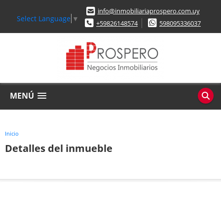
info@inmobiliariaprospero.com.uy
Select Language
▼
+59826148574
598095336037
MENÚ
Inicio
Detalles del inmueble