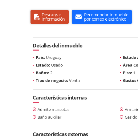
Descargar
Recomendar inmueble
información
por correo electrónico
Detalles del inmueble
País:
Uruguay
Estado
Estado:
Usado
Área Co
Baños:
2
Piso:
1
Tipo de negocio:
Venta
Gastos
Características internas
Admite mascotas
Armari
Baño auxiliar
Gas dom
Características externas