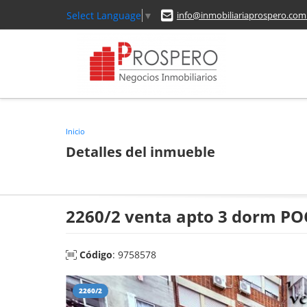
Select Language
▼
info@inmobiliariaprospero.com
Inicio
Detalles del inmueble
2260/2 venta apto 3 dorm PO
Código
: 9758578
2260/2