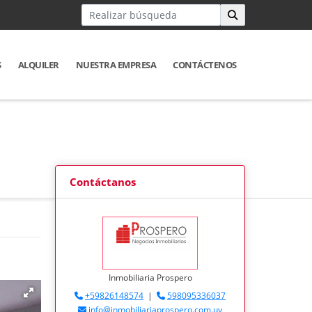
S
ALQUILER
NUESTRA EMPRESA
CONTÁCTENOS
Contáctanos
Inmobiliaria Prospero
+59826148574
|
598095336037
info@inmobiliariaprospero.com.uy