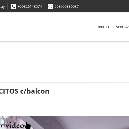
.uy
+59826148574
598095336037
INICIO
VENTA
CITOS c/balcon