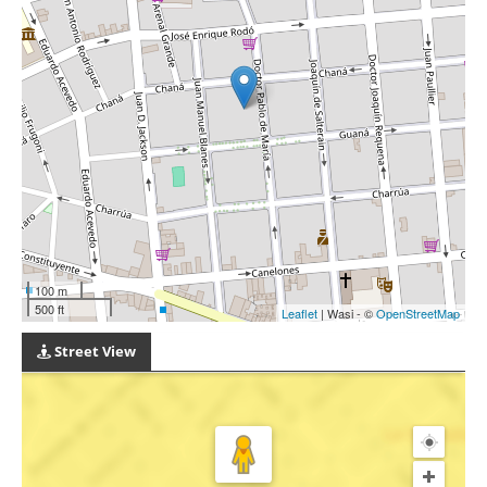
100 m
500 ft
Leaflet
| Wasi - ©
OpenStreetMap
Street View