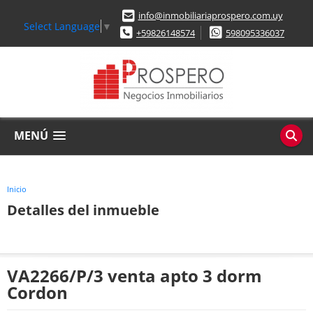
info@inmobiliariaprospero.com.uy
Select Language
▼
+59826148574
598095336037
MENÚ
Inicio
Detalles del inmueble
VA2266/P/3 venta apto 3 dorm
Cordon