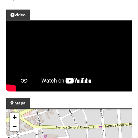
Video
Mapa
+
−