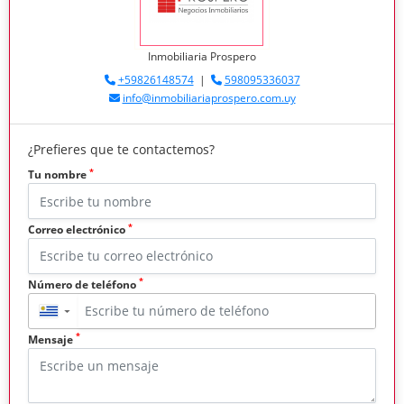
Inmobiliaria Prospero
+59826148574
|
598095336037
info@inmobiliariaprospero.com.uy
¿Prefieres que te contactemos?
*
Tu nombre
*
Correo electrónico
*
Número de teléfono
▼
*
Mensaje