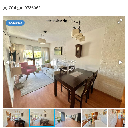
Código
: 9786062
VA2266/3