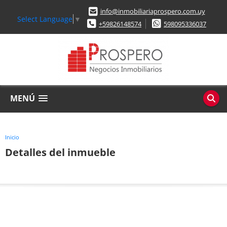
info@inmobiliariaprospero.com.uy
Select Language
▼
+59826148574
598095336037
MENÚ
Inicio
Detalles del inmueble