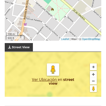
100 m
500 ft
Leaflet
| Wasi - ©
OpenStreetMap
Street View
Ver Ubicación
en
street
view