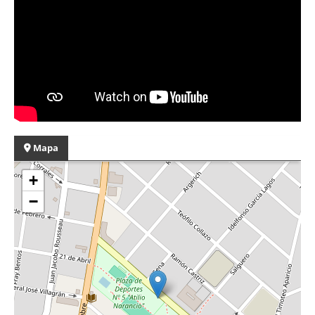
Mapa
+
−