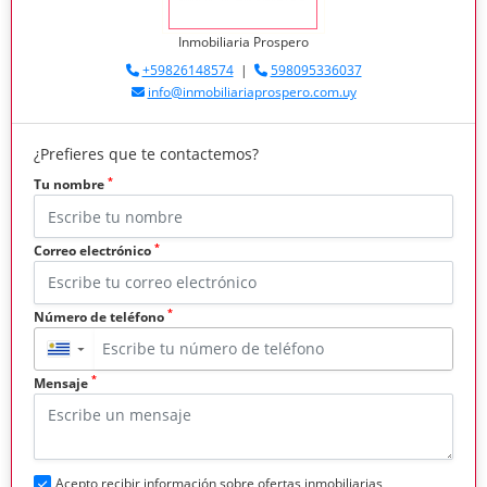
Inmobiliaria Prospero
+59826148574
|
598095336037
info@inmobiliariaprospero.com.uy
¿Prefieres que te contactemos?
*
Tu nombre
*
Correo electrónico
*
Número de teléfono
▼
*
Mensaje
Acepto recibir información sobre ofertas inmobiliarias