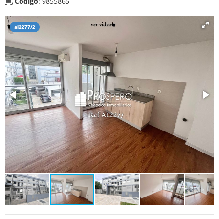
Código
: 9855865
al2277/2