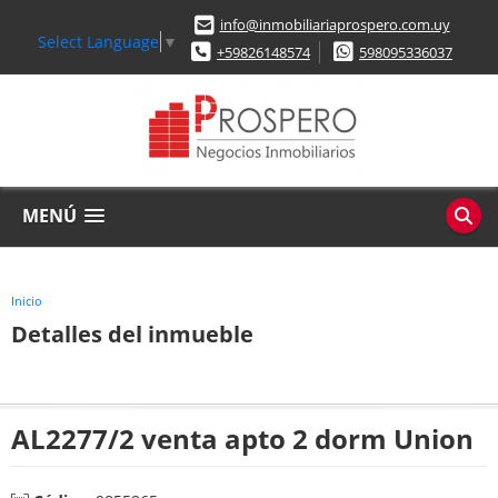
info@inmobiliariaprospero.com.uy
Select Language
▼
+59826148574
598095336037
MENÚ
Inicio
Detalles del inmueble
AL2277/2 venta apto 2 dorm Union