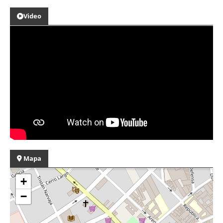
Video
Mapa
+
−