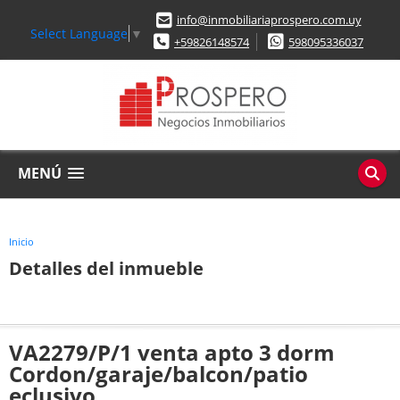
info@inmobiliariaprospero.com.uy
Select Language
▼
+59826148574
598095336037
MENÚ
Inicio
Detalles del inmueble
VA2279/P/1 venta apto 3 dorm
Cordon/garaje/balcon/patio
eclusivo