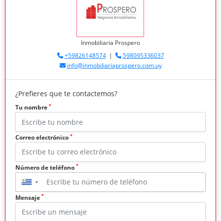
Inmobiliaria Prospero
+59826148574
|
598095336037
info@inmobiliariaprospero.com.uy
¿Prefieres que te contactemos?
*
Tu nombre
*
Correo electrónico
*
Número de teléfono
▼
*
Mensaje