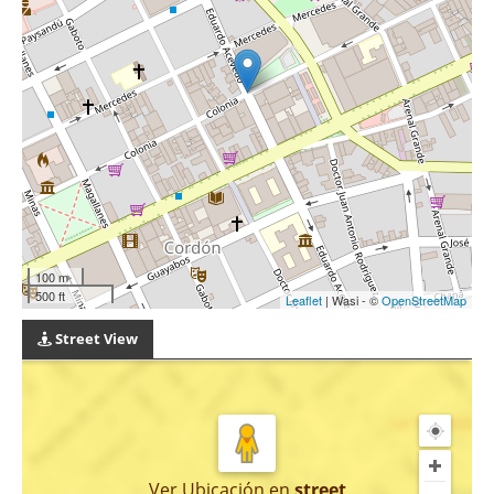
100 m
500 ft
Leaflet
| Wasi - ©
OpenStreetMap
Street View
Ver Ubicación
en
street