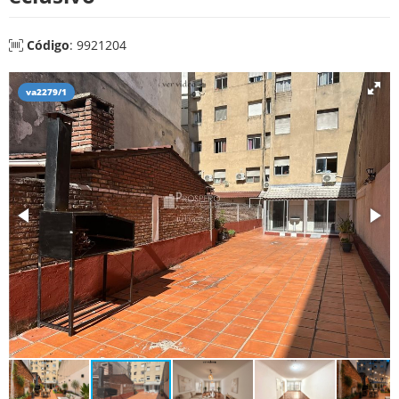
Código
: 9921204
va2279/1