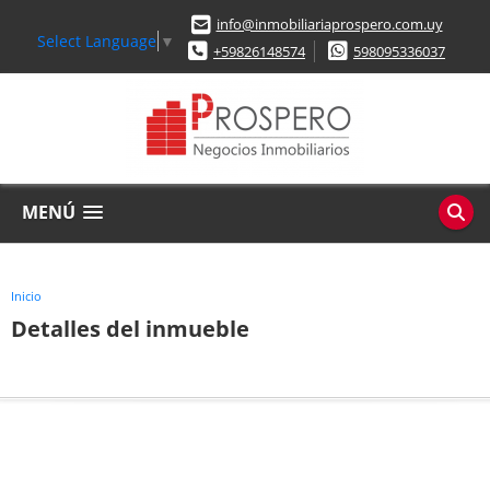
info@inmobiliariaprospero.com.uy
Select Language
▼
+59826148574
598095336037
MENÚ
Inicio
Detalles del inmueble