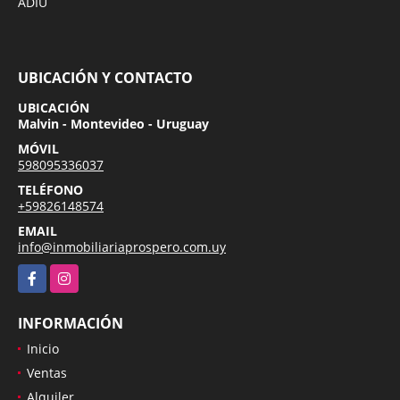
ADIU
UBICACIÓN Y CONTACTO
UBICACIÓN
Malvin - Montevideo - Uruguay
MÓVIL
598095336037
TELÉFONO
+59826148574
EMAIL
info@inmobiliariaprospero.com.uy
Facebook
Instagram
INFORMACIÓN
Inicio
Ventas
Alquiler