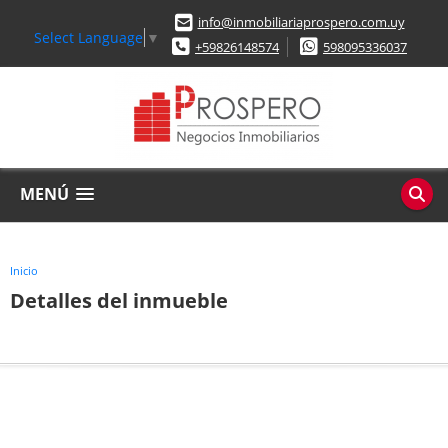
info@inmobiliariaprospero.com.uy
Select Language
▼
+59826148574
598095336037
MENÚ
Inicio
Detalles del inmueble