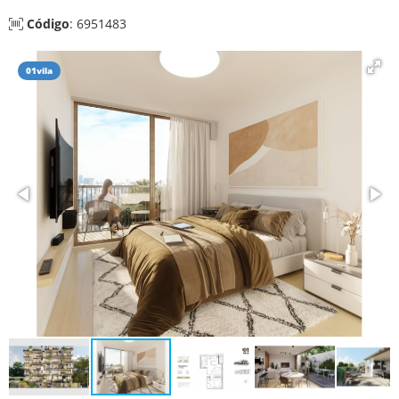
Código
: 6951483
01vila