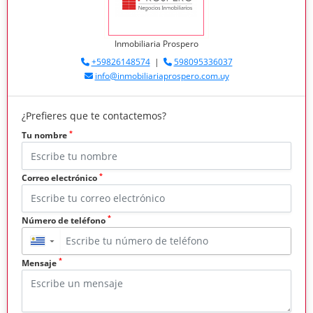
Inmobiliaria Prospero
+59826148574
|
598095336037
info@inmobiliariaprospero.com.uy
¿Prefieres que te contactemos?
*
Tu nombre
*
Correo electrónico
*
Número de teléfono
▼
*
Mensaje