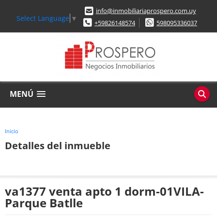
info@inmobiliariaprospero.com.uy
Select Language
▼
+59826148574
598095336037
MENÚ
Inicio
Detalles del inmueble
va1377 venta apto 1 dorm-01VILA-
Parque Batlle