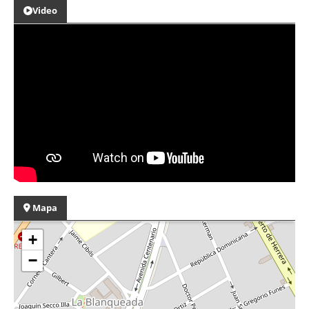
Video
Mapa
+
−