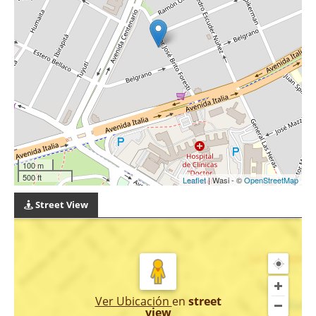
100 m
500 ft
Leaflet
| Wasi - ©
OpenStreetMap
Street View
Ver Ubicación
en
street
view