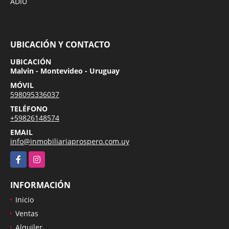
ADIU
UBICACIÓN Y CONTACTO
UBICACIÓN
Malvin - Montevideo - Uruguay
MÓVIL
598095336037
TELÉFONO
+59826148574
EMAIL
info@inmobiliariaprospero.com.uy
Facebook
Instagram
INFORMACIÓN
Inicio
Ventas
Alquiler