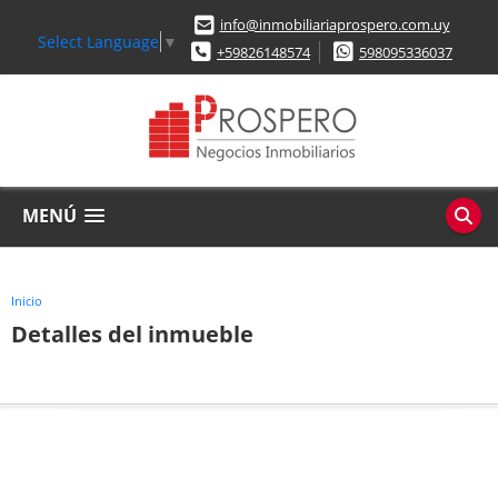
info@inmobiliariaprospero.com.uy
Select Language
▼
+59826148574
598095336037
MENÚ
Inicio
Detalles del inmueble