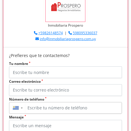
Inmobiliaria Prospero
+59826148574
|
598095336037
info@inmobiliariaprospero.com.uy
¿Prefieres que te contactemos?
*
Tu nombre
*
Correo electrónico
*
Número de teléfono
▼
*
Mensaje