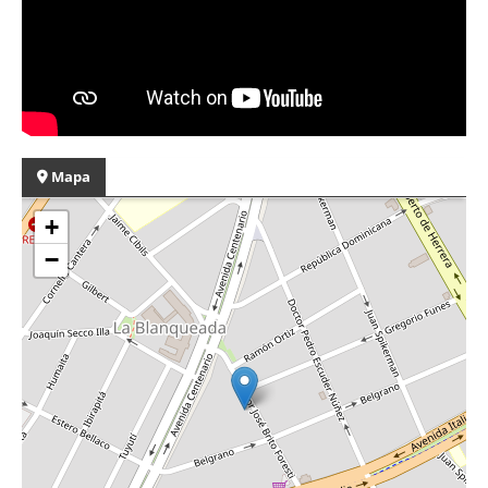
Mapa
+
−