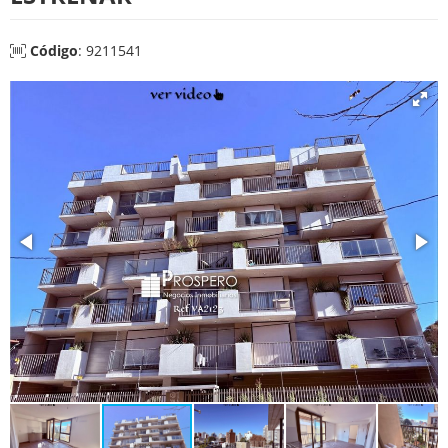
Código
: 9211541