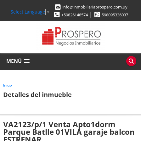
info@inmobiliariaprospero.com.uy
Select Language
▼
+59826148574
598095336037
MENÚ
Inicio
Detalles del inmueble
VA2123/p/1 Venta Apto1dorm
Parque Batlle 01VILA garaje balcon
ESTRENAR