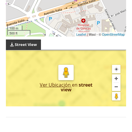
100 m
500 ft
Leaflet
| Wasi - ©
OpenStreetMap
Street View
Ver Ubicación
en
street
view