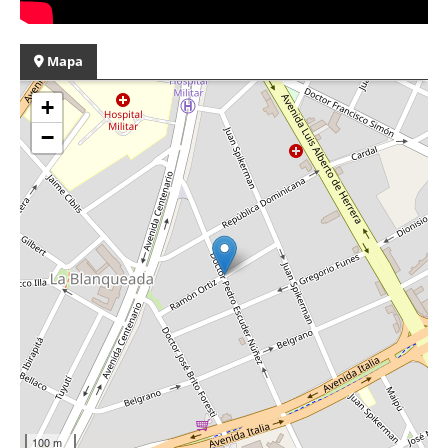
Mapa
+
−
100 m