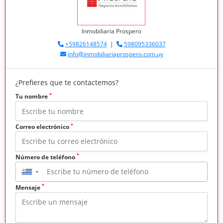
Inmobiliaria Prospero
+59826148574
|
598095336037
info@inmobiliariaprospero.com.uy
¿Prefieres que te contactemos?
*
Tu nombre
*
Correo electrónico
*
Número de teléfono
▼
*
Mensaje