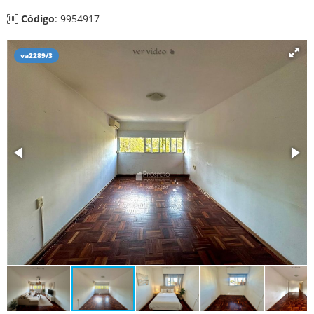
Código
: 9954917
va2289/3