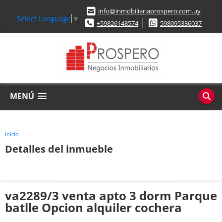
info@inmobiliariaprospero.com.uy
Select Language
▼
+59826148574
598095336037
MENÚ
Inicio
Detalles del inmueble
va2289/3 venta apto 3 dorm Parque
batlle Opcion alquiler cochera