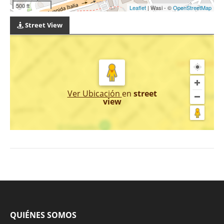
500 ft
Leaflet
| Wasi - ©
OpenStreetMap
Street View
Ver Ubicación
en
street
view
QUIÉNES SOMOS