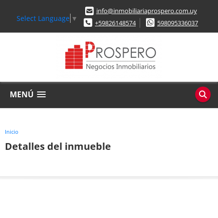
info@inmobiliariaprospero.com.uy
Select Language
▼
+59826148574
598095336037
MENÚ
Inicio
Detalles del inmueble