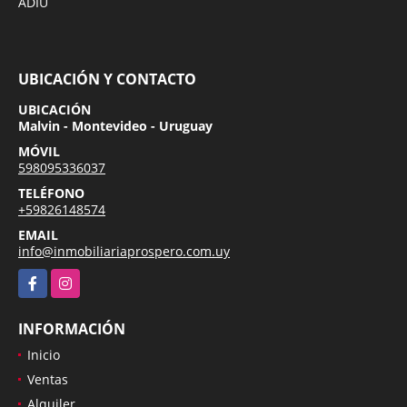
ADIU
UBICACIÓN Y CONTACTO
UBICACIÓN
Malvin - Montevideo - Uruguay
MÓVIL
598095336037
TELÉFONO
+59826148574
EMAIL
info@inmobiliariaprospero.com.uy
Facebook
Instagram
INFORMACIÓN
Inicio
Ventas
Alquiler