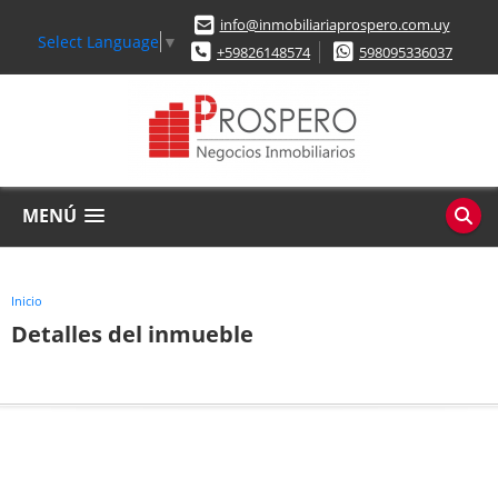
info@inmobiliariaprospero.com.uy
Select Language
▼
+59826148574
598095336037
MENÚ
Inicio
Detalles del inmueble