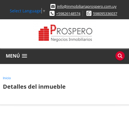
info@inmobiliariaprospero.com.uy
Select Language
▼
+59826148574
598095336037
MENÚ
Inicio
Detalles del inmueble