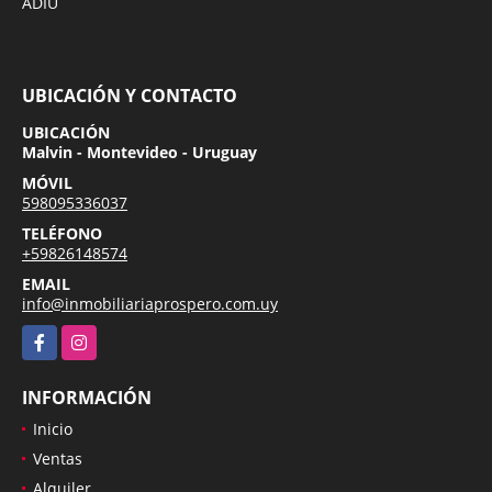
ADIU
UBICACIÓN Y CONTACTO
UBICACIÓN
Malvin - Montevideo - Uruguay
MÓVIL
598095336037
TELÉFONO
+59826148574
EMAIL
info@inmobiliariaprospero.com.uy
Facebook
Instagram
INFORMACIÓN
Inicio
Ventas
Alquiler