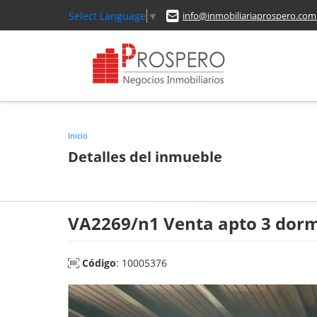
Select Language
▼
info@inmobiliariaprospero.com
Inicio
Detalles del inmueble
VA2269/n1 Venta apto 3 dorm 
Código
: 10005376