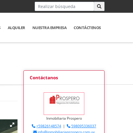
S
ALQUILER
NUESTRA EMPRESA
CONTÁCTENOS
Contáctanos
Inmobiliaria Prospero
+59826148574
|
598095336037
info@inmobiliariaprospero.com.uy