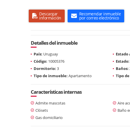
Descargar
Recomendar inmueble
información
por correo electrónico
Detalles del inmueble
País:
Uruguay
Estado
Código:
10005376
Estado:
Dormitorio:
3
Baños:
Tipo de inmueble:
Apartamento
Tipo de
Características internas
Admite mascotas
Aire a
Clósets
Baño en
Gas domiciliario