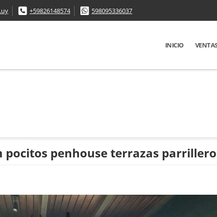
.uy
+59826148574
598095336037
INICIO
VENTA
pocitos penhouse terrazas parrillero