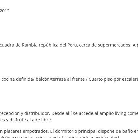
 2012
a cuadra de Rambla república del Peru, cerca de supermercados. 
cocina definida/ balcón/terraza al frente / Cuarto piso por escaler
recepción y distribuidor. Desde allí se accede al amplio living-com
s y disfrute al aire libre.
n placares empotrados. El dormitorio principal dispone de baño en s
lcón y se destaca por su estufa, aportando mayor confort.