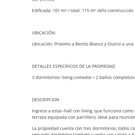
Edificada: 101 m² / total: 115 m² /Año construcción
UBICACIÓN:
Ubicación: Próximo a Benito Blanco y Osorio a un
DETALLES ESPECÍFICOS DE LA PROPIEDAD
3 dormitorios/ living-comedor / 2 baños completos/ 
DESCRIPCION
Ingreso a estar–hall con living, que funciona como 
terraza equipada con parrillero, ideal para reunione
La propiedad cuenta con tres dormitorios, todos co
segundo dormitorio también cuenta con salida a ba