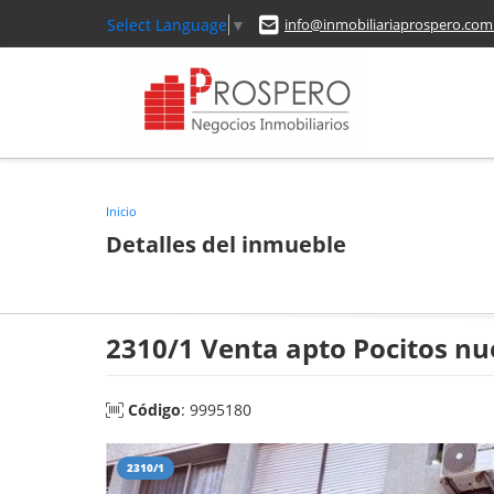
Select Language
▼
info@inmobiliariaprospero.com
Inicio
Detalles del inmueble
2310/1 Venta apto Pocitos nu
Código
: 9995180
2310/1