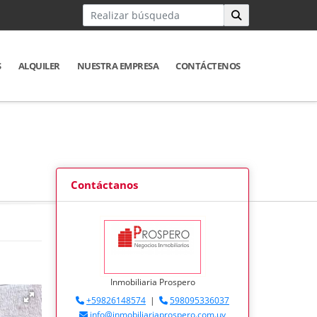
S
ALQUILER
NUESTRA EMPRESA
CONTÁCTENOS
Contáctanos
Inmobiliaria Prospero
+59826148574
|
598095336037
info@inmobiliariaprospero.com.uy