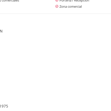
s comerciales
Portería / Recepción
Zona comercial
ON
 1975