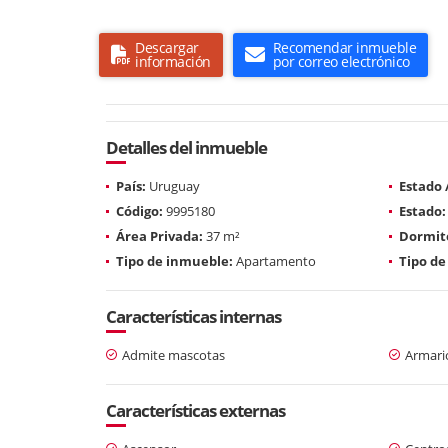
Descargar
Recomendar inmueble
información
por correo electrónico
Detalles del inmueble
País:
Uruguay
Estado
Código:
9995180
Estado:
Área Privada:
37 m²
Dormito
Tipo de inmueble:
Apartamento
Tipo de
Características internas
Admite mascotas
Armari
Características externas