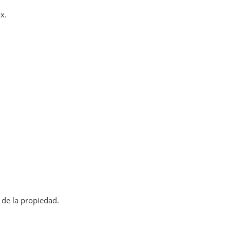
x.
 de la propiedad.