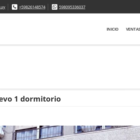
.uy
+59826148574
598095336037
INICIO
VENTA
evo 1 dormitorio