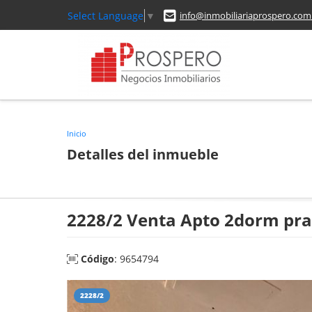
Select Language
▼
info@inmobiliariaprospero.com
Inicio
Detalles del inmueble
2228/2 Venta Apto 2dorm prad
Código
: 9654794
2228/2