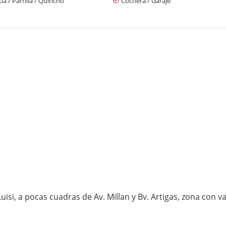
a / Parrilla / Quincho
Cochera / Garaje
uisi, a pocas cuadras de Av. Millan y Bv. Artigas, zona con 