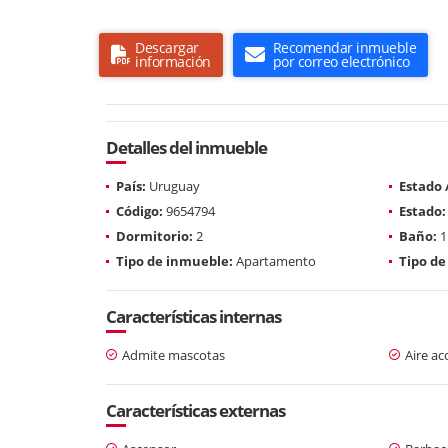
Descargar
Recomendar inmueble
información
por correo electrónico
Detalles del inmueble
País:
Uruguay
Estado
Código:
9654794
Estado:
Dormitorio:
2
Baño:
1
Tipo de inmueble:
Apartamento
Tipo de
Características internas
Admite mascotas
Aire a
Características externas