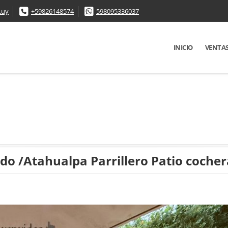
.uy
+59826148574
598095336037
INICIO
VENTA
o /Atahualpa Parrillero Patio cocher