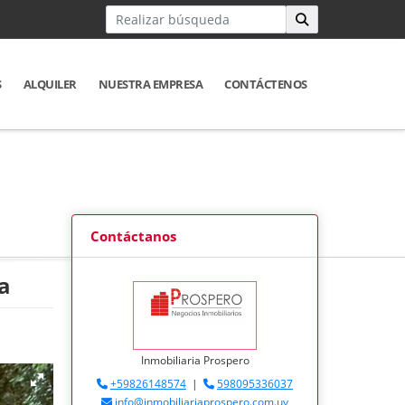
S
ALQUILER
NUESTRA EMPRESA
CONTÁCTENOS
Contáctanos
a
Inmobiliaria Prospero
+59826148574
|
598095336037
info@inmobiliariaprospero.com.uy