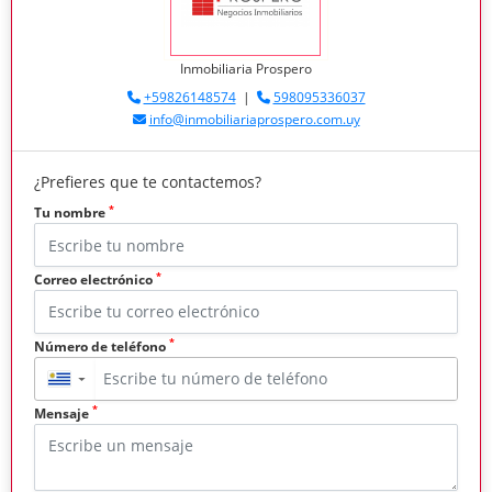
Inmobiliaria Prospero
+59826148574
|
598095336037
info@inmobiliariaprospero.com.uy
¿Prefieres que te contactemos?
*
Tu nombre
*
Correo electrónico
*
Número de teléfono
▼
*
Mensaje