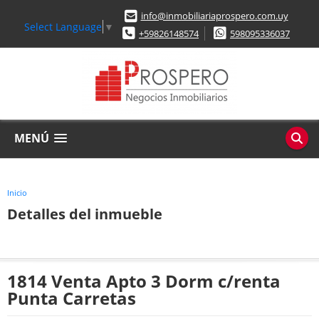
info@inmobiliariaprospero.com.uy
Select Language
▼
+59826148574
598095336037
MENÚ
Inicio
Detalles del inmueble
1814 Venta Apto 3 Dorm c/renta
Punta Carretas