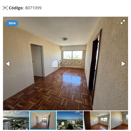
Código
: 8071099
1814