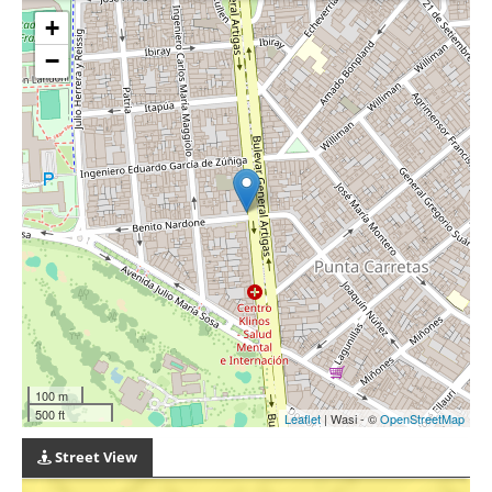
+
−
100 m
500 ft
Leaflet
| Wasi - ©
OpenStreetMap
Street View