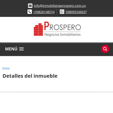
info@inmobiliariaprospero.com.uy
+59826148574
598095336037
MENÚ
Inicio
Detalles del inmueble