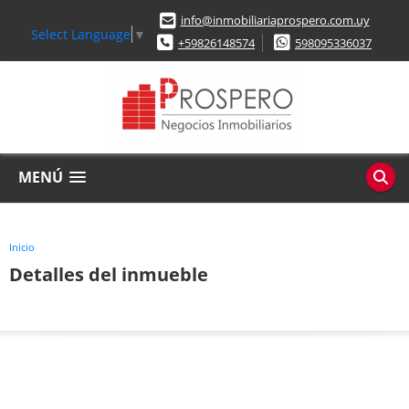
info@inmobiliariaprospero.com.uy
Select Language
▼
+59826148574
598095336037
MENÚ
Inicio
Detalles del inmueble